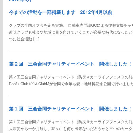
今までの活動を一部掲載します 2012年4月以前
クラブの全国オフ会を企画実施。 自動車専門誌GCによる復興支援チ
趣味クラブも社会や地域に目を向けていくことが必要な時代になったと
つに社会活動 […]
第２回 三会合同チャリティーイベント 開催しました
第２回三会合同チャリティーイベント（防災＠カーライフフェスタの前身）を開催
Roof / Club129＆ClubMが合同で今年も愛・地球博記念公園で行いまし
第１回 三会合同チャリティーイベント 開催しました
第１回三会合同チャリティーイベント（防災＠カーライフフェスタの前身
大震災から一か月経ち、我々にも何か出来ないだろうかと三つのカークラブ (O.P.E